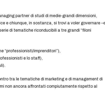
managing partner di studi di medie-grandi dimensioni,
ice e chiunque, in sostanza, si trovi a voler governare –
erie di tematiche riconducibili a tre grandi “filoni
me “professionisti/imprenditori”),
rofessionisti e lo staff),
li).
contro tra le tematiche di marketing e di management di
temi non ancora affrontati compiutamente rispetto al