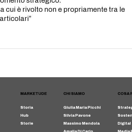
rgomento strategico.
a cui è rivolto non e propriamente tra le
particolari”
MARKETUDE
CHI SIAMO
COSA 
Storia
Giulia Maria Picchi
Strate
Hub
Silvia Pavone
Sosteni
Storie
Massimo Mendola
Digital
Amalia Di Carlo
Media 