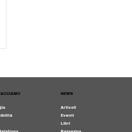
FACCIAMO
NEWS
gia
Articoli
bilità
Eventi
Libri
Relations
Rassegna