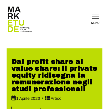
MENU
Dal profit share al
value share: il private
equity ridisegna la
remunerazione negli
studi professionali
1 Aprile 2026
Articoli