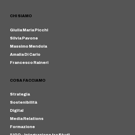
CHI SIAMO
Giulia Maria Picchi
Silvia Pavone
Massimo Mendola
Amalia Di Carlo
Francesco Raineri
COSA FACCIAMO
Strategia
Sostenibilità
Digital
Media Relations
Formazione
IUGO – Integrazione tra Studi