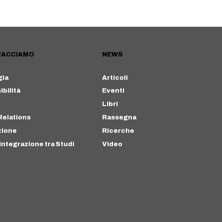
FACCIAMO
NEWS
gia
Articoli
bilità
Eventi
Libri
Relations
Rassegna
zione
Ricerche
Integrazione tra Studi
Video