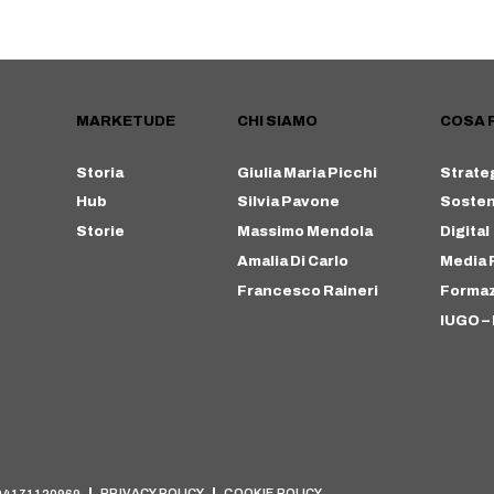
MARKETUDE
CHI SIAMO
COSA 
Storia
Giulia Maria Picchi
Strate
Hub
Silvia Pavone
Sosteni
Storie
Massimo Mendola
Digital
Amalia Di Carlo
Media 
Francesco Raineri
Forma
IUGO – 
PRIVACY POLICY
COOKIE POLICY