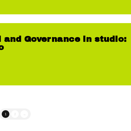
l and Governance in studio:
o
1
2
→