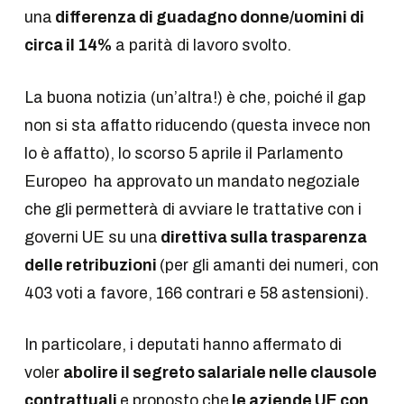
una
differenza di guadagno donne/uomini di
circa il 14%
a parità di lavoro svolto.
La buona notizia (un’altra!) è che, poiché il gap
non si sta affatto riducendo (questa invece non
lo è affatto), lo scorso 5 aprile il Parlamento
Europeo ha approvato un mandato negoziale
che gli permetterà di avviare le trattative con i
governi UE su una
direttiva sulla trasparenza
delle retribuzioni
(per gli amanti dei numeri, con
403 voti a favore, 166 contrari e 58 astensioni).
In particolare, i deputati hanno affermato di
voler
abolire il segreto salariale nelle clausole
contrattuali
e proposto che
le aziende UE con