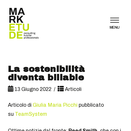
MENU
La sostenibilità
diventa billable
13 Giugno 2022
Articoli
Articolo di
Giulia Maria Picchi
pubblicato
su
TeamSystem
Ottime notizie dal fronte:
Reed Smith
, che con i