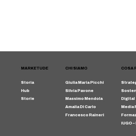
MARKETUDE
CHI SIAMO
COSA 
Storia
Giulia Maria Picchi
Strate
Hub
Silvia Pavone
Sosteni
Storie
Massimo Mendola
Digital
Amalia Di Carlo
Media 
Francesco Raineri
Forma
IUGO – 