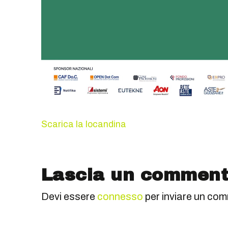
Scarica la locandina
Lascia un commen
Devi essere
connesso
per inviare un co