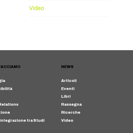
Video
FACCIAMO
NEWS
gia
Articoli
bilità
Eventi
Libri
Relations
Rassegna
zione
Ricerche
Integrazione tra Studi
Video