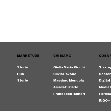
MARKETUDE
CHI SIAMO
COSA 
Storia
Giulia Maria Picchi
Strate
Hub
Silvia Pavone
Sosteni
Storie
Massimo Mendola
Digital
Amalia Di Carlo
Media 
Francesco Raineri
Forma
IUGO – 