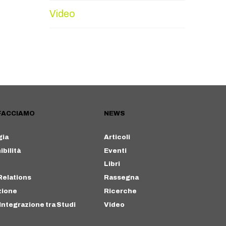
Video
FACCIAMO
NEWS
gia
Articoli
bilità
Eventi
Libri
Relations
Rassegna
zione
Ricerche
Integrazione tra Studi
Video