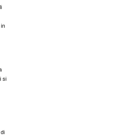
i
 in
a
 si
di