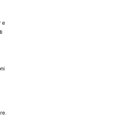
r e
di
ni
re.