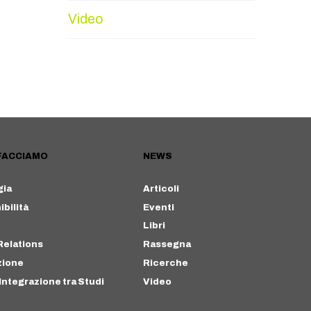
Video
FACCIAMO
NEWS
gia
Articoli
bilità
Eventi
Libri
Relations
Rassegna
zione
Ricerche
Integrazione tra Studi
Video