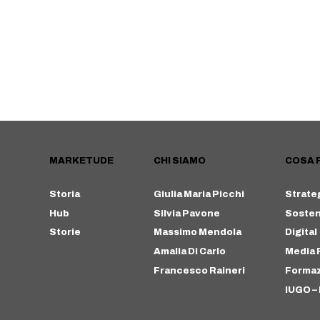
MARKETUDE
CHI SIAMO
COSA 
Storia
Giulia Maria Picchi
Strate
Hub
Silvia Pavone
Sosteni
Storie
Massimo Mendola
Digital
Amalia Di Carlo
Media 
Francesco Raineri
Forma
IUGO – 